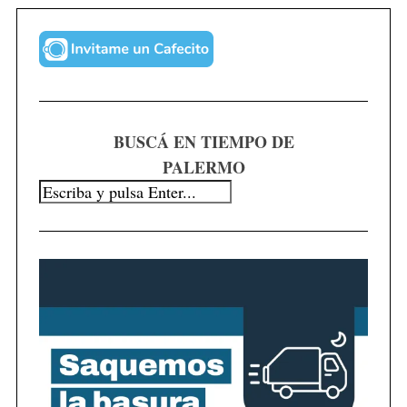
BUSCÁ EN TIEMPO DE
PALERMO
S
e