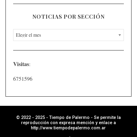
NOTICIAS POR SECCIÓN
N
o
t
i
Visitas
:
c
i
6751596
a
s
p
o
r
© 2022 - 2025 - Tiempo de Palermo - Se permite la
reproducción con expresa mención y enlace a
s
http://www.tiempodepalermo.com.ar
e