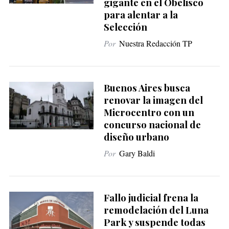
gigante en el Obelisco
para alentar a la
Selección
Por
Nuestra Redacción TP
S
e
a
Buenos Aires busca
r
renovar la imagen del
c
Microcentro con un
h
concurso nacional de
f
diseño urbano
o
Por
Gary Baldi
r
:
Fallo judicial frena la
remodelación del Luna
Park y suspende todas