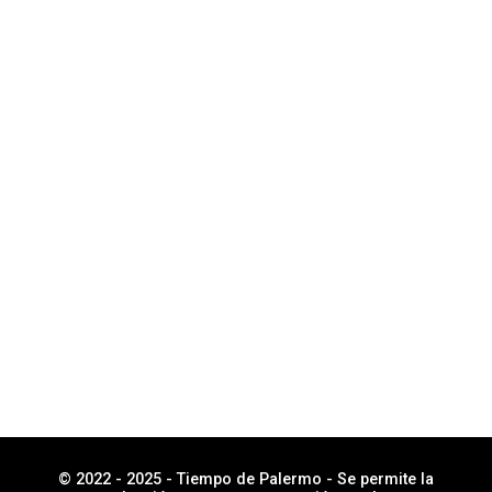
c
i
ó
n
d
e
e
n
t
r
a
d
a
s
© 2022 - 2025 - Tiempo de Palermo - Se permite la