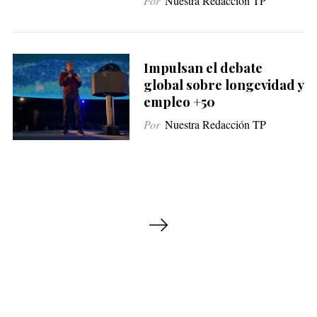
Por
Nuestra Redacción TP
Impulsan el debate
global sobre longevidad y
empleo +50
Por
Nuestra Redacción TP
P
a
g
i
n
a