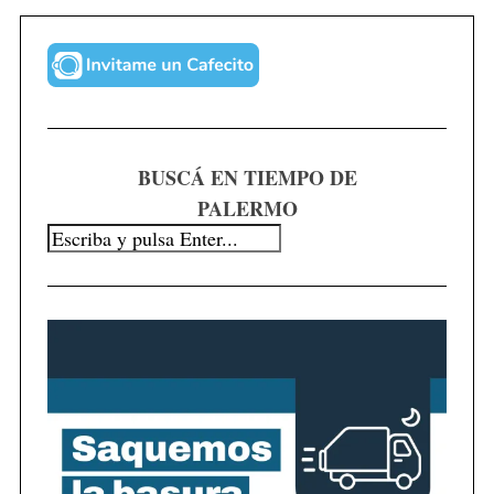
S
e
a
BUSCÁ EN TIEMPO DE
r
PALERMO
c
h
f
o
r
: