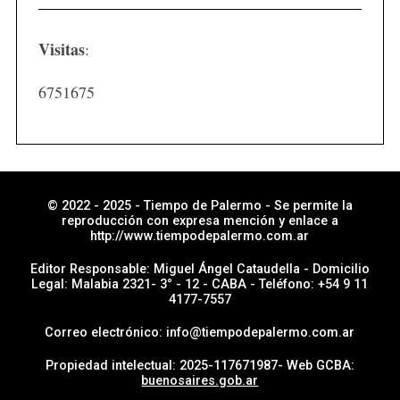
t
i
Visitas
:
c
i
6751675
a
s
p
o
r
© 2022 - 2025 - Tiempo de Palermo - Se permite la
reproducción con expresa mención y enlace a
s
http://www.tiempodepalermo.com.ar
e
Editor Responsable: Miguel Ángel Cataudella - Domicilio
c
Legal: Malabia 2321- 3° - 12 - CABA - Teléfono: +54 9 11
4177-7557
c
i
Correo electrónico: info@tiempodepalermo.com.ar
ó
Propiedad intelectual: 2025-117671987- Web GCBA:
n
buenosaires.gob.ar