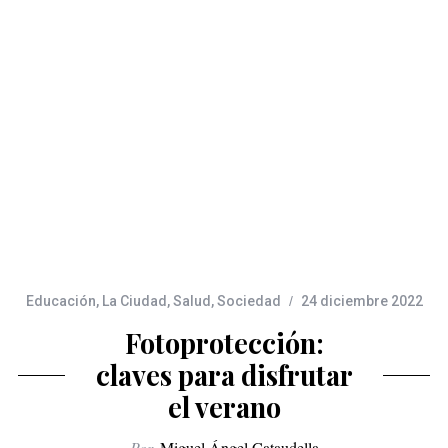
Educación
,
La Ciudad
,
Salud
,
Sociedad
24 diciembre 2022
Fotoprotección:
claves para disfrutar
el verano
Por
Miguel Ángel Cataudella