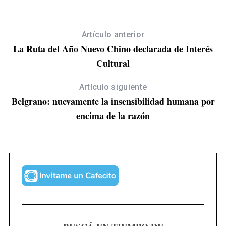
Artículo anterior
La Ruta del Año Nuevo Chino declarada de Interés
Cultural
Artículo siguiente
Belgrano: nuevamente la insensibilidad humana por
encima de la razón
S
e
a
r
c
h
f
o