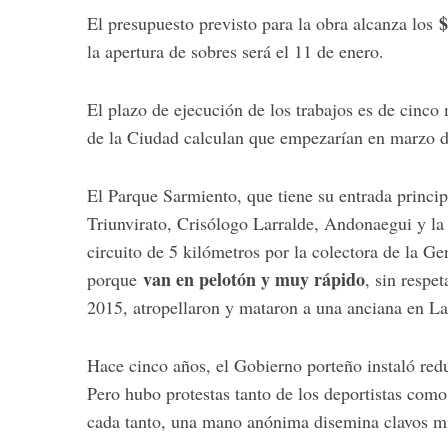
$
El presupuesto previsto para la obra alcanza los
la apertura de sobres será el 11 de enero.
S
El plazo de ejecución de los trabajos es de cinco
e
de la Ciudad calculan que empezarían en marzo 
a
r
c
El Parque Sarmiento, que tiene su entrada princip
h
Triunvirato, Crisólogo Larralde, Andonaegui y la
f
circuito de 5 kilómetros por la colectora de la Ge
o
van en pelotón y muy rápido
porque
, sin respe
r
:
2015, atropellaron y mataron a una anciana en La
Hace cinco años, el Gobierno porteño instaló redu
Pero hubo protestas tanto de los deportistas com
cada tanto, una mano anónima disemina clavos migu