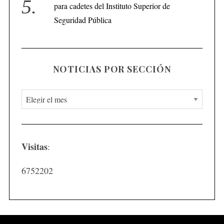
para cadetes del Instituto Superior de
Seguridad Pública
NOTICIAS POR SECCIÓN
N
o
t
i
Visitas
:
c
i
6752202
a
s
p
o