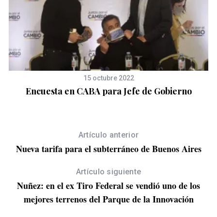
S
e
15 octubre 2022
a
la
Encuesta en CABA para Jefe de Gobierno
r
c
h
f
Artículo anterior
o
Nueva tarifa para el subterráneo de Buenos Aires
r
:
Artículo siguiente
Nuñez: en el ex Tiro Federal se vendió uno de los
mejores terrenos del Parque de la Innovación