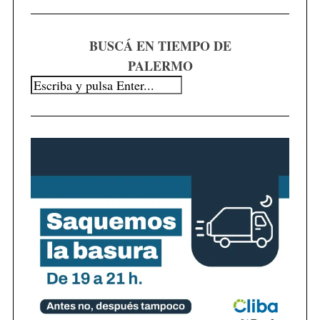
BUSCÁ EN TIEMPO DE
PALERMO
S
e
a