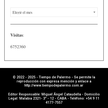
N
o
t
i
Visitas
:
c
i
6752360
a
s
p
o
r
© 2022 - 2025 - Tiempo de Palermo - Se permite la
reproducción con expresa mención y enlace a
s
http://www.tiempodepalermo.com.ar
e
Editor Responsable: Miguel Ángel Cataudella - Domicilio
c
Legal: Malabia 2321- 3° - 12 - CABA - Teléfono: +54 9 11
4177-7557
c