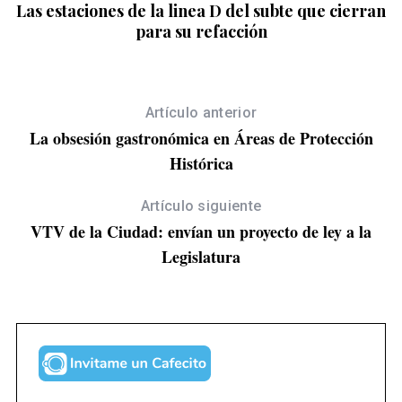
Las estaciones de la linea D del subte que cierran
e
para su refacción
a
r
c
h
Artículo anterior
f
o
La obsesión gastronómica en Áreas de Protección
r
Histórica
:
Artículo siguiente
VTV de la Ciudad: envían un proyecto de ley a la
Legislatura