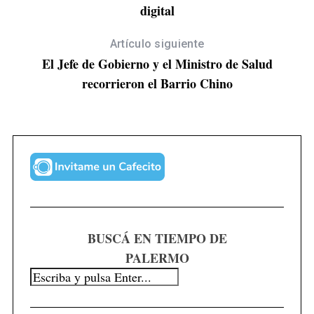
digital
Artículo siguiente
El Jefe de Gobierno y el Ministro de Salud
recorrieron el Barrio Chino
S
e
a
r
BUSCÁ EN TIEMPO DE
c
PALERMO
h
f
o
r