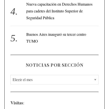
Nueva capacitación en Derechos Humanos
para cadetes del Instituto Superior de
Seguridad Pública
Buenos Aires inauguró su tercer centro
TUMO
NOTICIAS POR SECCIÓN
N
o
t
i
Visitas
:
c