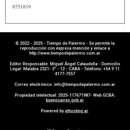
i
6751819
a
s
p
o
r
© 2022 - 2025 - Tiempo de Palermo - Se permite la
reproducción con expresa mención y enlace a
s
http://www.tiempodepalermo.com.ar
e
Editor Responsable: Miguel Ángel Cataudella - Domicilio
c
Legal: Malabia 2321- 3° - 12 - CABA - Teléfono: +54 9 11
4177-7557
c
i
Correo electrónico: info@tiempodepalermo.com.ar
ó
Propiedad intelectual: 2025-117671987- Web GCBA:
n
buenosaires.gob.ar
Powered by
elhosting.ar
.