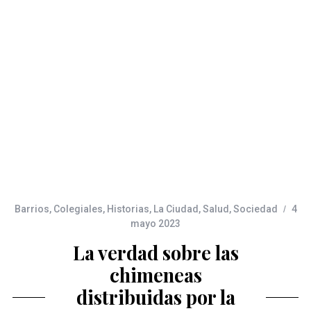
Barrios
,
Colegiales
,
Historias
,
La Ciudad
,
Salud
,
Sociedad
4
mayo 2023
La verdad sobre las
chimeneas
distribuidas por la