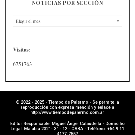
NOTICIAS POR SECCIÓN
N
o
t
i
Visitas
:
c
i
6751763
a
s
p
o
r
© 2022 - 2025 - Tiempo de Palermo - Se permite la
reproducción con expresa mención y enlace a
s
http://www.tiempodepalermo.com.ar
e
Editor Responsable: Miguel Ángel Cataudella - Domicilio
c
Legal: Malabia 2321- 3° - 12 - CABA - Teléfono: +54 9 11
4177-7557