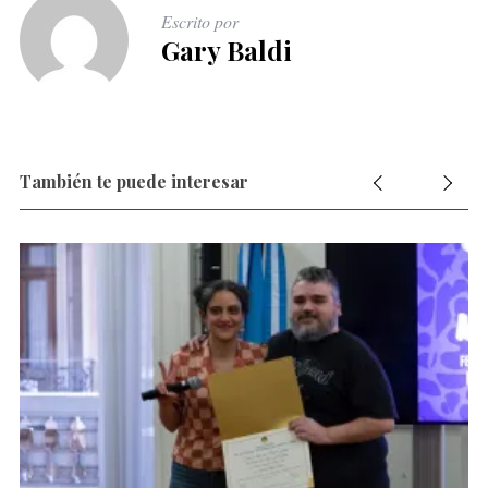
Escrito por
Gary Baldi
También te puede interesar
S
e
a
r
c
h
f
o
r