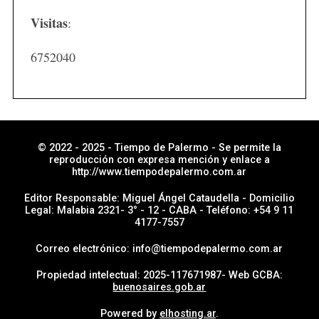
i
Visitas
:
c
i
6752040
a
s
p
o
r
© 2022 - 2025 - Tiempo de Palermo - Se permite la
reproducción con expresa mención y enlace a
s
http://www.tiempodepalermo.com.ar
e
Editor Responsable: Miguel Ángel Cataudella - Domicilio
c
Legal: Malabia 2321- 3° - 12 - CABA - Teléfono: +54 9 11
4177-7557
c
i
Correo electrónico: info@tiempodepalermo.com.ar
ó
Propiedad intelectual: 2025-117671987- Web GCBA:
n
buenosaires.gob.ar
Powered by
elhosting.ar
.