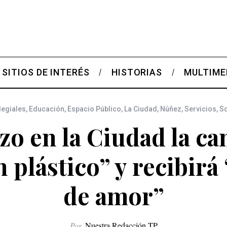
SITIOS DE INTERÉS
HISTORIAS
MULTIME
legiales
,
Educación
,
Espacio Público
,
La Ciudad
,
Núñez
,
Servicios
,
S
nzo en la Ciudad la c
n plástico” y recibirá
de amor”
Por
Nuestra Redacción TP