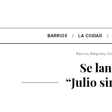
BARRIOS
LA CIUDAD
Barrios
,
Belgrano
,
Co
Se la
“Julio si