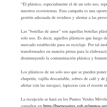
“El plástico, especialmente el de un solo uso, re
nuestros ecosistemas. Esta campaña es una oportu
gestión adecuada de residuos y alentar a las pers
S
e
Las “botellas de amor” son aquellas botellas plás
a
solo uso. Es decir, aquellos plásticos que luego
r
mercado establecido para su reciclaje. Por tal mot
c
transformados en materia prima para la elaboraci
h
f
disminuyendo la contaminación plástica y foment
o
r
Los plásticos de un solo uso que se pueden poner 
:
chupetín, vajilla descartable, sobres de café y d
afeitar (sin las navajas), lapiceras (sin el resorte 
La recepción se hará en los Puntos Verdes Móvile
consultar en
https://buenosaires.gob.ar/
puntos-ver