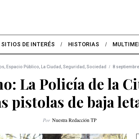
SITIOS DE INTERÉS
HISTORIAS
MULTIME
os
,
Espacio Público
,
La Ciudad
,
Seguridad
,
Sociedad
8 septiembr
o: La Policía de la C
as pistolas de baja let
Por
Nuestra Redacción TP