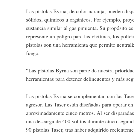
Las pistolas Byrna, de color naranja, pueden dispar
sólidos, químicos u orgánicos. Por ejemplo, proye
sustancia similar al gas pimienta. Su propósito e
S
represente un peligro para las víctimas, los policí
e
a
pistolas son una herramienta que permite neutraliz
r
fuego.
c
h
“Las pistolas Byrna son parte de nuestra priorid
f
o
herramientas para detener delincuentes y más seg
r
:
Las pistolas Byrna se complementan con las Taser
agresor. Las Taser están diseñadas para operar en
aproximadamente cinco metros. Al ser disparadas
una descarga de 400 voltios durante cinco segundo
90 pistolas Taser, tras haber adquirido recienteme