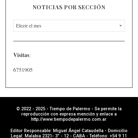
NOTICIAS POR SECCIÓN
N
o
t
i
Visitas
:
c
i
6751905
a
s
p
o
r
© 2022 - 2025 - Tiempo de Palermo - Se permite la
reproducción con expresa mención y enlace a
s
http://www.tiempodepalermo.com.ar
e
Editor Responsable: Miguel Ángel Cataudella - Domicilio
c
Legal: Malabia 2321- 3° - 12 - CABA - Teléfono: +54 9 11