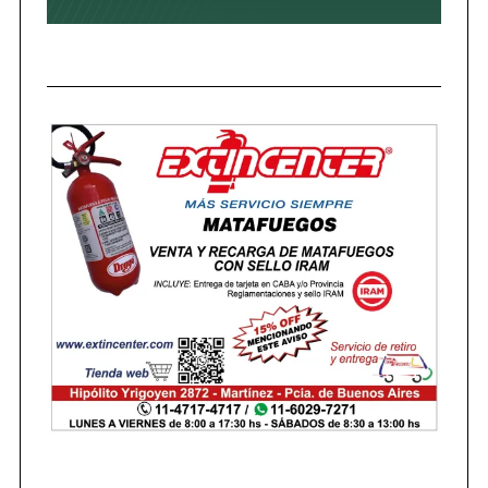
S
e
a
r
c
h
f
o
r
: