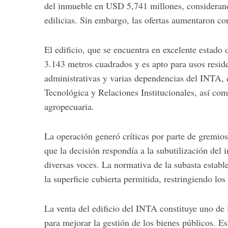
del inmueble en USD 5,741 millones, considerando
edilicias. Sin embargo, las ofertas aumentaron co
El edificio, que se encuentra en excelente estado 
S
e
3.143 metros cuadrados y es apto para usos reside
a
administrativas y varias dependencias del INTA,
r
Tecnológica y Relaciones Institucionales, así com
c
agropecuaria.
h
f
o
La operación generó críticas por parte de gremio
r
que la decisión respondía a la subutilización del
:
diversas voces. La normativa de la subasta estab
la superficie cubierta permitida, restringiendo los
La venta del edificio del INTA constituye uno de
para mejorar la gestión de los bienes públicos. 