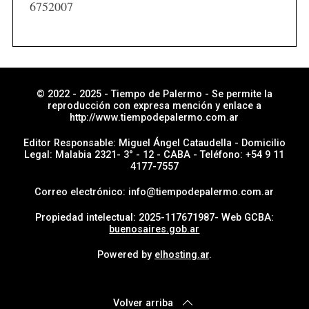
i
6752007
a
s
p
o
r
© 2022 - 2025 - Tiempo de Palermo - Se permite la
reproducción con expresa mención y enlace a
s
http://www.tiempodepalermo.com.ar
e
Editor Responsable: Miguel Ángel Cataudella - Domicilio
c
Legal: Malabia 2321- 3° - 12 - CABA - Teléfono: +54 9 11
4177-7557
c
i
Correo electrónico: info@tiempodepalermo.com.ar
ó
Propiedad intelectual: 2025-117671987- Web GCBA:
n
buenosaires.gob.ar
Powered by
elhosting.ar
.
Volver arriba