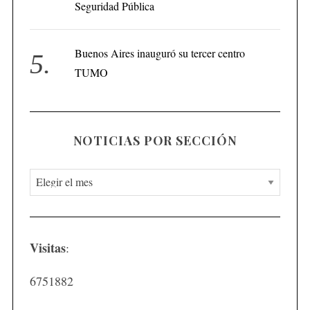
Seguridad Pública
Buenos Aires inauguró su tercer centro
TUMO
NOTICIAS POR SECCIÓN
N
o
t
i
Visitas
:
c
i
6751882
a