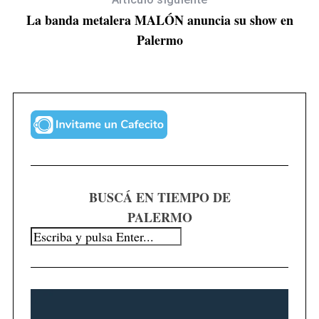
La banda metalera MALÓN anuncia su show en
Palermo
S
e
a
BUSCÁ EN TIEMPO DE
r
PALERMO
c
h
f
o
r
: