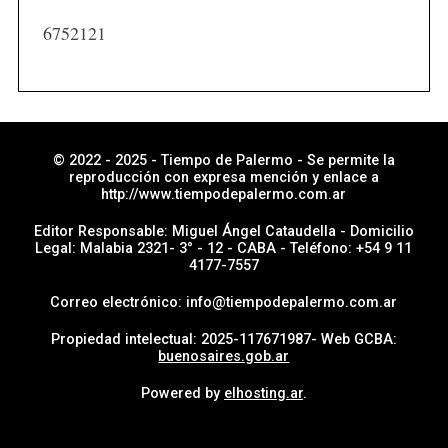
i
6752121
a
s
p
o
r
© 2022 - 2025 - Tiempo de Palermo - Se permite la
reproducción con expresa mención y enlace a
s
http://www.tiempodepalermo.com.ar
e
Editor Responsable: Miguel Ángel Cataudella - Domicilio
c
Legal: Malabia 2321- 3° - 12 - CABA - Teléfono: +54 9 11
4177-7557
c
i
Correo electrónico: info@tiempodepalermo.com.ar
ó
Propiedad intelectual: 2025-117671987- Web GCBA:
n
buenosaires.gob.ar
Powered by
elhosting.ar
.