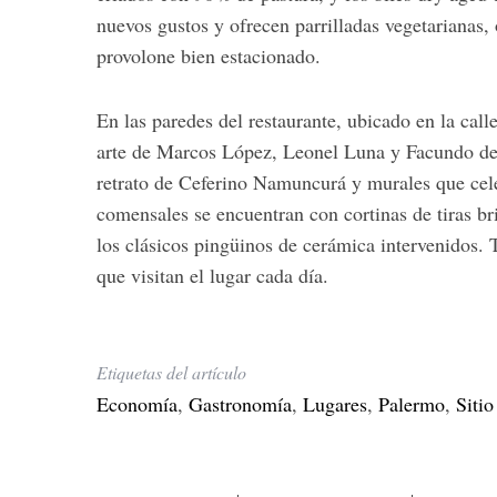
nuevos gustos y ofrecen parrilladas vegetarianas,
provolone bien estacionado.
S
En las paredes del restaurante, ubicado en la cal
e
arte de Marcos López, Leonel Luna y Facundo de 
a
retrato de Ceferino Namuncurá y murales que cele
r
comensales se encuentran con cortinas de tiras br
c
h
los clásicos pingüinos de cerámica intervenidos. T
f
que visitan el lugar cada día.
o
r
:
Etiquetas del artículo
Economía
,
Gastronomía
,
Lugares
,
Palermo
,
Sitio