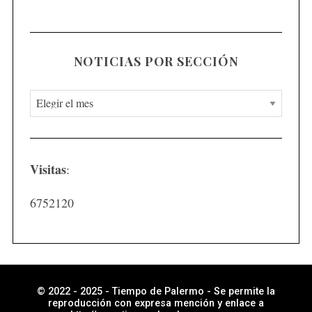
NOTICIAS POR SECCIÓN
N
o
t
i
Visitas
:
c
i
6752120
a
s
p
o
r
© 2022 - 2025 - Tiempo de Palermo - Se permite la
reproducción con expresa mención y enlace a