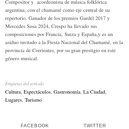
Compositor y acordeonista de música folklórica
argentina, con el chamamé como eje central de su
repertorio. Ganador de los premios Gardel 2017 y
Mercedes Sosa 2024, Crespo ha llevado sus
composiciones por Francia, Suiza y España,y es un
asiduo invitado a la Fiesta Nacional del Chamamé, en la
provincia de Corrientes, por su gran prestigio en este
género musical.
S
e
a
Etiquetas del artículo
r
Cultura
,
Espectáculos
,
Gastronomía
,
La Ciudad
,
c
h
Lugares
,
Turismo
f
o
r
:
FACEBOOK
TWITTER