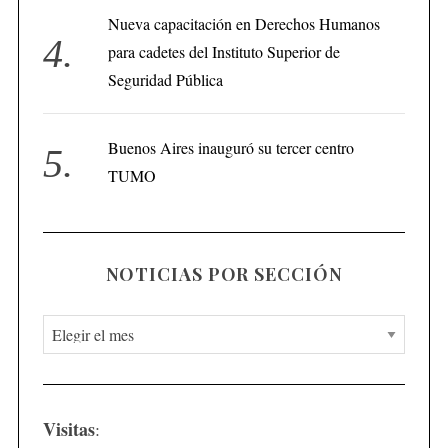
Nueva capacitación en Derechos Humanos
para cadetes del Instituto Superior de
Seguridad Pública
Buenos Aires inauguró su tercer centro
TUMO
NOTICIAS POR SECCIÓN
N
o
t
i
Visitas
:
c