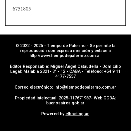
i
6751805
a
s
p
o
r
© 2022 - 2025 - Tiempo de Palermo - Se permite la
reproducción con expresa mención y enlace a
s
http://www.tiempodepalermo.com.ar
e
Editor Responsable: Miguel Ángel Cataudella - Domicilio
c
Legal: Malabia 2321- 3° - 12 - CABA - Teléfono: +54 9 11
4177-7557
c
i
Correo electrónico: info@tiempodepalermo.com.ar
ó
Propiedad intelectual: 2025-117671987- Web GCBA:
n
buenosaires.gob.ar
Powered by
elhosting.ar
.