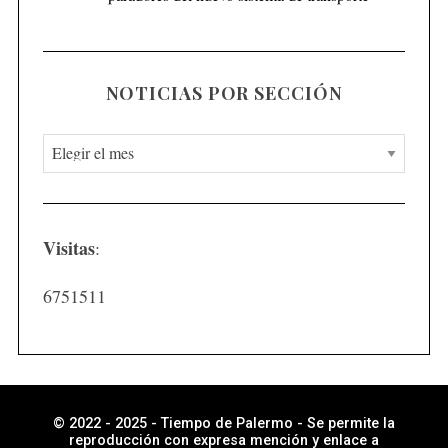
NOTICIAS POR SECCIÓN
N
o
t
i
Visitas
:
c
i
6751511
a
s
p
o
r
© 2022 - 2025 - Tiempo de Palermo - Se permite la
reproducción con expresa mención y enlace a