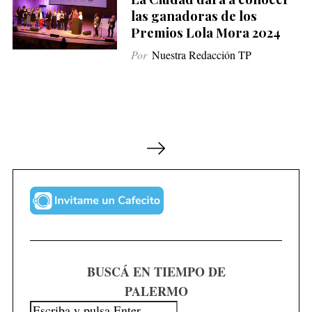
las ganadoras de los
Premios Lola Mora 2024
Por
Nuestra Redacción TP
P
a
g
i
n
a
c
BUSCÁ EN TIEMPO DE
i
PALERMO
ó
n