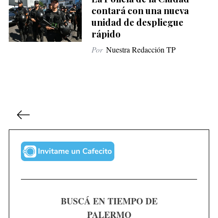
contará con una nueva
unidad de despliegue
rápido
Por
Nuestra Redacción TP
P
a
g
i
n
a
c
BUSCÁ EN TIEMPO DE
i
PALERMO
ó