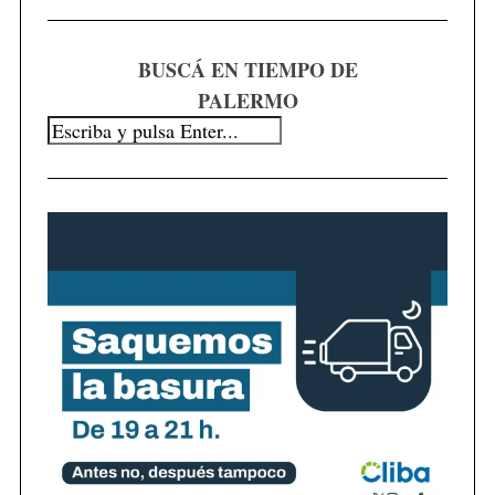
BUSCÁ EN TIEMPO DE
PALERMO
S
e
a