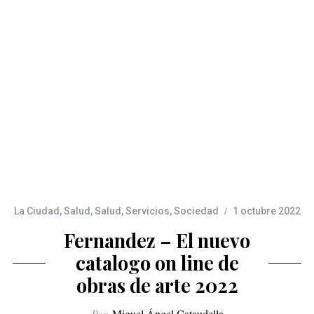
La Ciudad
,
Salud
,
Salud
,
Servicios
,
Sociedad
1 octubre 2022
Fernandez – El nuevo
catalogo on line de
obras de arte 2022
Por
Miguel Ángel Cataudella