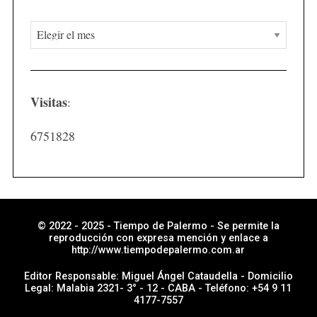
N
o
t
i
Visitas
:
c
i
6751828
a
s
p
o
r
© 2022 - 2025 - Tiempo de Palermo - Se permite la
reproducción con expresa mención y enlace a
s
http://www.tiempodepalermo.com.ar
e
Editor Responsable: Miguel Ángel Cataudella - Domicilio
c
Legal: Malabia 2321- 3° - 12 - CABA - Teléfono: +54 9 11
4177-7557
c