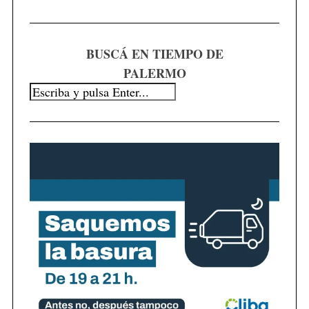
h
f
o
r
BUSCÁ EN TIEMPO DE
:
PALERMO