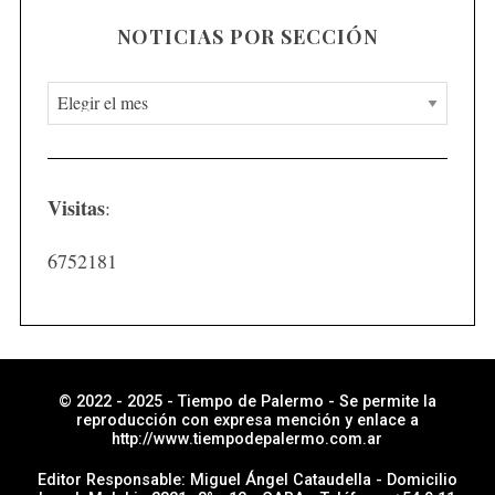
NOTICIAS POR SECCIÓN
N
o
t
i
Visitas
:
c
i
6752181
a
s
p
o
r
© 2022 - 2025 - Tiempo de Palermo - Se permite la
reproducción con expresa mención y enlace a
s
http://www.tiempodepalermo.com.ar
e
Editor Responsable: Miguel Ángel Cataudella - Domicilio