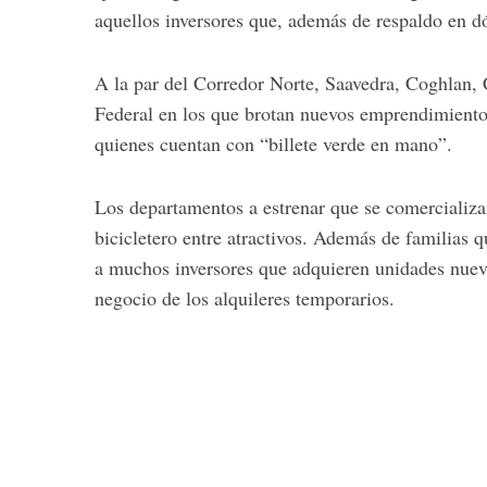
aquellos inversores que, además de respaldo en d
A la par del Corredor Norte, Saavedra, Coghlan, C
S
Federal en los que brotan nuevos emprendimiento
e
quienes cuentan con “billete verde en mano”.
a
r
Los departamentos a estrenar que se comercializ
c
h
bicicletero entre atractivos. Además de familias 
f
a muchos inversores que adquieren unidades nuev
o
negocio de los alquileres temporarios.
r
: