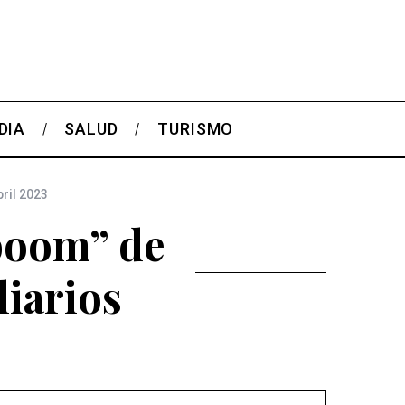
DIA
SALUD
TURISMO
bril 2023
boom” de
liarios