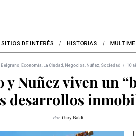
SITIOS DE INTERÉS
HISTORIAS
MULTIME
,
Belgrano
,
Economía
,
La Ciudad
,
Negocios
,
Núñez
,
Sociedad
10 a
o y Nuñez viven un “
 desarrollos inmobi
Por
Gary Baldi