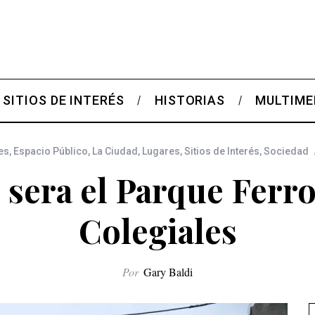
SITIOS DE INTERÉS
HISTORIAS
MULTIME
es
,
Espacio Público
,
La Ciudad
,
Lugares
,
Sitios de Interés
,
Sociedad
sera el Parque Ferro
Colegiales
Por
Gary Baldi