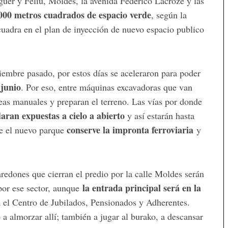
guer y Feliú, Moldes, la avenida Federico Lacroze y las
000 metros cuadrados de espacio verde
, según la
uadra en el plan de inyección de nuevo espacio publico
embre pasado, por estos días se aceleraron para poder
 junio
. Por eso, entre máquinas excavadoras que van
reas manuales y preparan el terreno. Las vías por donde
aran expuestas a cielo a abierto
y así estarán hasta
conserve la impronta ferroviaria
ue el nuevo parque
y
aredones que cierran el predio por la calle Moldes serán
la entrada principal será en la
por ese sector, aunque
 el Centro de Jubilados, Pensionados y Adherentes.
a almorzar allí; también a jugar al burako, a descansar