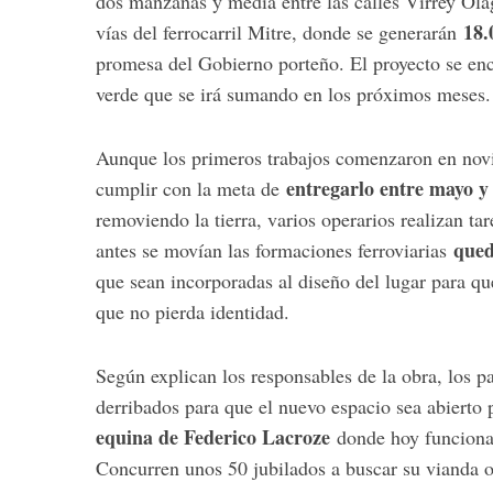
dos manzanas y media entre las calles Virrey Ola
18.
vías del ferrocarril Mitre, donde se generarán
promesa del Gobierno porteño. El proyecto se enc
verde que se irá sumando en los próximos meses.
S
e
Aunque los primeros trabajos comenzaron en novi
a
r
entregarlo entre mayo y
cumplir con la meta de
c
removiendo la tierra, varios operarios realizan ta
h
qued
antes se movían las formaciones ferroviarias
f
que sean incorporadas al diseño del lugar para q
o
r
que no pierda identidad.
:
Según explican los responsables de la obra, los p
derribados para que el nuevo espacio sea abierto 
equina de Federico Lacroze
donde hoy funciona
Concurren unos 50 jubilados a buscar su vianda o 