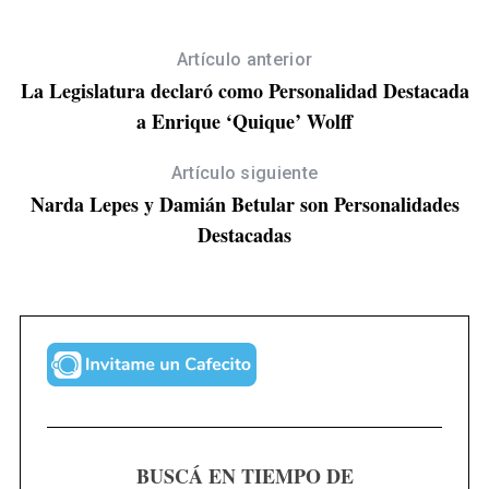
Artículo anterior
La Legislatura declaró como Personalidad Destacada
a Enrique ‘Quique’ Wolff
Artículo siguiente
Narda Lepes y Damián Betular son Personalidades
Destacadas
S
e
a
r
c
h
f
o
r
:
BUSCÁ EN TIEMPO DE