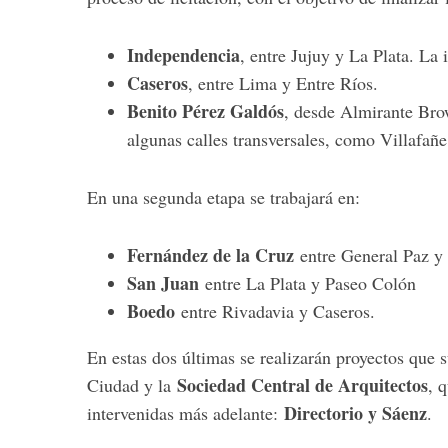
Independencia
, entre Jujuy y La Plata. La 
Caseros
, entre Lima y Entre Ríos.
S
Benito Pérez Galdós
, desde Almirante Bro
e
algunas calles transversales, como Villafañ
a
r
c
En una segunda etapa se trabajará en:
h
f
Fernández de la Cruz
entre General Paz y 
o
r
San Juan
entre La Plata y Paseo Colón
:
Boedo
entre Rivadavia y Caseros.
En estas dos últimas se realizarán proyectos que 
Sociedad Central de Arquitectos
Ciudad y la
, 
Directorio y Sáenz
intervenidas más adelante:
.