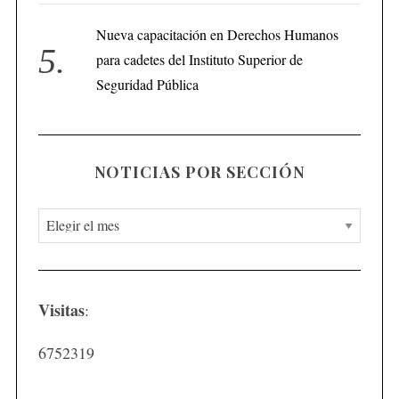
Nueva capacitación en Derechos Humanos
para cadetes del Instituto Superior de
Seguridad Pública
NOTICIAS POR SECCIÓN
N
o
t
i
Visitas
:
c
i
6752319
a
s