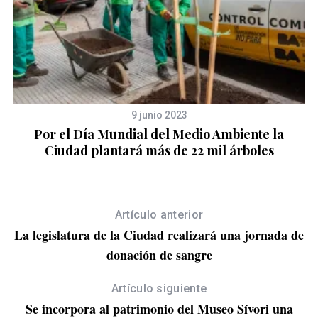
9 junio 2023
00
Por el Día Mundial del Medio Ambiente la
Ciudad plantará más de 22 mil árboles
Artículo anterior
La legislatura de la Ciudad realizará una jornada de
S
e
donación de sangre
a
r
Artículo siguiente
c
Se incorpora al patrimonio del Museo Sívori una
h