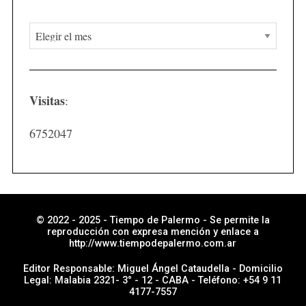
N
o
t
i
Visitas
:
c
i
6752047
a
s
p
o
r
© 2022 - 2025 - Tiempo de Palermo - Se permite la
reproducción con expresa mención y enlace a
s
http://www.tiempodepalermo.com.ar
e
Editor Responsable: Miguel Ángel Cataudella - Domicilio
c
Legal: Malabia 2321- 3° - 12 - CABA - Teléfono: +54 9 11
4177-7557
c