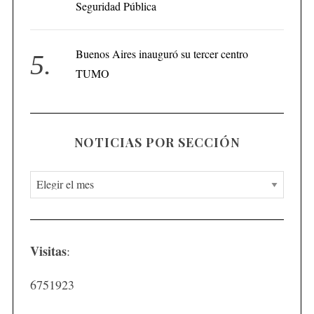
Seguridad Pública
Buenos Aires inauguró su tercer centro
TUMO
NOTICIAS POR SECCIÓN
N
o
t
i
Visitas
:
c
i
6751923
a