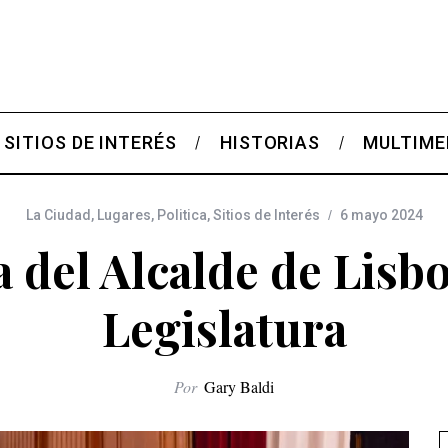
SITIOS DE INTERÉS
HISTORIAS
MULTIME
La Ciudad
,
Lugares
,
Politica
,
Sitios de Interés
6 mayo 2024
a del Alcalde de Lisbo
Legislatura
Por
Gary Baldi