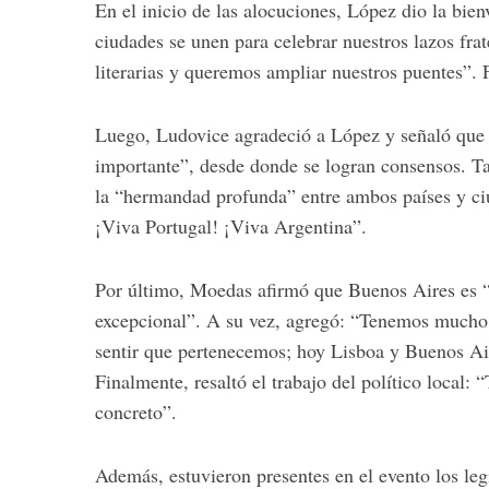
En el inicio de las alocuciones, López dio la bien
ciudades se unen para celebrar nuestros lazos fra
literarias y queremos ampliar nuestros puentes”.
S
Luego, Ludovice agradeció a López y señaló que 
e
a
importante”, desde donde se logran consensos. Ta
r
la “hermandad profunda” entre ambos países y ci
c
¡Viva Portugal! ¡Viva Argentina”.
h
f
o
Por último, Moedas afirmó que Buenos Aires es “
r
excepcional”. A su vez, agregó: “Tenemos mucho
:
sentir que pertenecemos; hoy Lisboa y Buenos Aire
Finalmente, resaltó el trabajo del político local:
concreto”.
Además, estuvieron presentes en el evento los leg