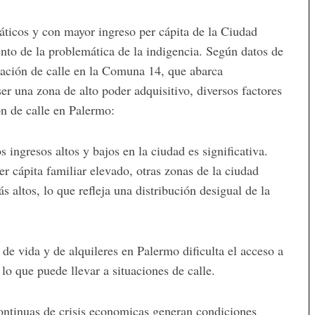
áticos
y
con
mayor
ingreso
per
cápita
de
la
Ciudad
ento
de
la
problemática
de
la
indigencia.
Según
datos
de
uación
de
calle
en
la
Comuna
14,
que
abarca
ser
una
zona
de
alto
poder
adquisitivo,
diversos
factores
ón
de
calle
en
Palermo:
os
ingresos
altos
y
bajos
en
la
ciudad
es
significativa.
er
cápita
familiar
elevado,
otras
zonas
de
la
ciudad
ás
altos,
lo
que
refleja
una
distribución
desigual
de
la
o
de
vida
y
de
alquileres
en
Palermo
dificulta
el
acceso
a
,
lo
que
puede
llevar
a
situaciones
de
calle.
ntinuas de crisis economicas generan condiciones