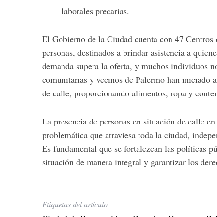
laborales precarias.
El
Gobierno
de
la
Ciudad
cuenta
con
47
Centros
S
personas,
destinados
a
brindar
asistencia
a
quien
e
demanda
supera
la
oferta,
y
muchos
individuos
n
a
comunitarias
y
vecinos
de
Palermo
han
iniciado
a
r
de
calle,
proporcionando
c
alimentos,
ropa
y
conte
h
f
La
presencia
de
personas
en
situación
de
calle
e
o
problemática
que
atraviesa
toda
la
ciudad,
indepe
r
:
Es
fundamental
que
se
fortalezcan
las
políticas
pú
situación
de
manera
integral
y
garantizar
los
der
Etiquetas del artículo