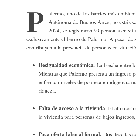
P
alermo,
uno
de
los
barrios
más
emblem
Autónoma
de
Buenos
Aires,
no
está
ex
2024,
se
registraron
99
personas
en
sit
exclusivamente
el
barrio
de
Palermo.
A
pesar
de
contribuyen
a
la
presencia
de
personas
en
situaci
Desigualdad
económica
:
La
brecha
entre
l
Mientras
que
Palermo
presenta
un
ingreso
p
enfrentan
niveles
de
pobreza
e
indigencia
m
riqueza.
Falta
de
acceso
a
la
vivienda
:
El
alto
cost
la
vivienda
para
personas
de
bajos
ingresos
Poca oferta laboral formal:
Dos decadas co