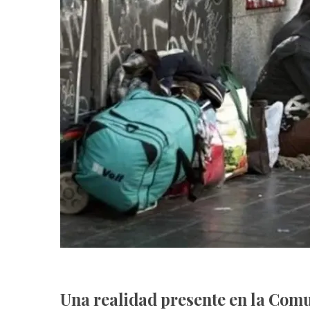
Una
realidad
presente
en
la
Com