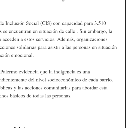
de
Inclusión
Social (
CIS)
con
capacidad
para
3.510
es
se
encuentran
en
situación
de
calle
.
Sin
embargo,
la
o
acceden
a
estos
servicios.
Además,
organizaciones
cciones
solidarias
para
asistir
a
las
personas
en
situación
nción
emocional.
n
Palermo
evidencia
que
la
indigencia
es
una
ndientemente
del
nivel
socioeconómico
de
cada
barrio.
blicas
y
las
acciones
comunitarias
para
abordar
esta
echos
básicos
de
todas
las
personas.