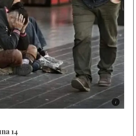
una
14