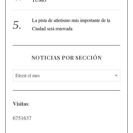
La pista de atletismo más importante de la
Ciudad será renovada
NOTICIAS POR SECCIÓN
N
o
t
i
Visitas
:
c
i
6751637
a
s