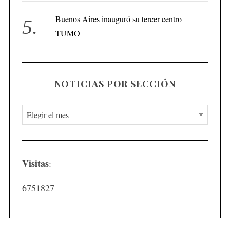
Buenos Aires inauguró su tercer centro
TUMO
NOTICIAS POR SECCIÓN
N
o
t
i
Visitas
:
c
i
6751827
a
s
p