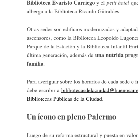
Biblioteca Evaristo Carriego
y el
petit hotel
que
alberga a la Biblioteca Ricardo Güiraldes.
Otras sedes son edificios modernizados y adaptad
S
ascensores, como la Biblioteca Leopoldo Lugones, 
e
a
Parque de la Estación y la Biblioteca Infantil E
r
una nutrida progr
última generación, además de
c
familia
.
h
f
o
Para averiguar sobre los horarios de cada sede e 
r
debe escribir a
bibliotecasdelaciudad@buenosaire
:
Bibliotecas Públicas de la Ciudad
.
Un ícono en pleno Palermo
Luego de su reforma estructural y puesta en valor,