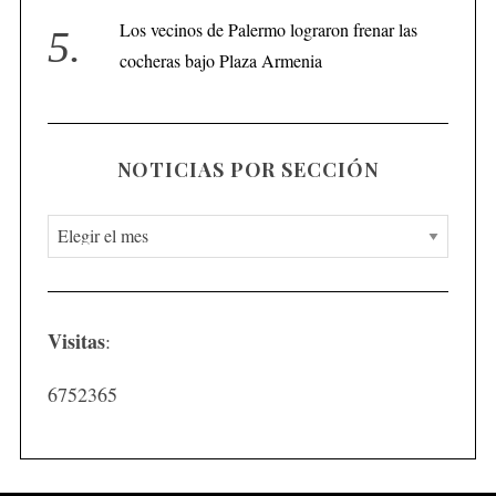
Los vecinos de Palermo lograron frenar las
cocheras bajo Plaza Armenia
NOTICIAS POR SECCIÓN
N
o
t
i
Visitas
:
c
i
6752365
a
s
p