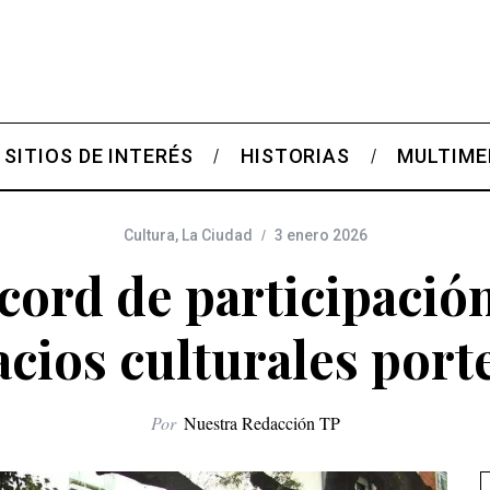
SITIOS DE INTERÉS
HISTORIAS
MULTIME
Cultura
,
La Ciudad
3 enero 2026
cord de participación
acios culturales port
Por
Nuestra Redacción TP