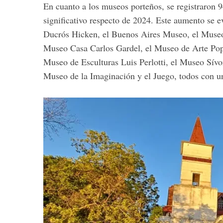
En cuanto a los museos porteños, se registraron 9
significativo respecto de 2024. Este aumento se 
Ducrós Hicken, el Buenos Aires Museo, el Museo 
Museo Casa Carlos Gardel, el Museo de Arte Pop
S
Museo de Esculturas Luis Perlotti, el Museo Sív
e
a
Museo de la Imaginación y el Juego, todos con un
r
c
h
f
o
r
: