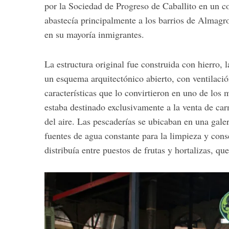
por la Sociedad de Progreso de Caballito en un co
abastecía principalmente a los barrios de Almagro
en su mayoría inmigrantes.
S
e
La estructura original fue construida con hierro, 
a
un esquema arquitectónico abierto, con ventilaci
r
características que lo convirtieron en uno de los
c
estaba destinado exclusivamente a la venta de car
h
f
del aire. Las pescaderías se ubicaban en una gale
o
fuentes de agua constante para la limpieza y conse
r
distribuía entre puestos de frutas y hortalizas, qu
: