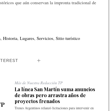
stóricos que aún conservan la impronta tradicional de
a
,
Historia
,
Lugares
,
Servicios
,
Sitio turístico
NTEREST
Más de Nuestra Redacción TP
La línea San Martín suma anuncios
de obras pero arrastra años de
proyectos frenados
TP
Trenes Argentinos relanzó licitaciones para intervenir en