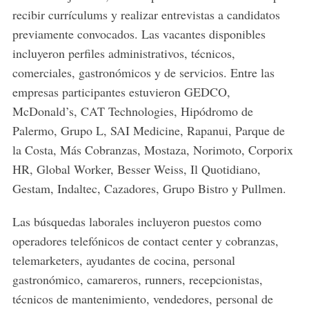
recibir
currículums
y
realizar
entrevistas
a
candidatos
previamente
convocados.
Las
vacantes
disponibles
incluyeron
perfiles
administrativos,
técnicos,
comerciales,
gastronómicos
y
de
servicios.
Entre
las
empresas
participantes
estuvieron
GEDCO,
McDonald’s,
CAT
Technologies,
Hipódromo
de
Palermo,
Grupo
L,
SAI
Medicine,
Rapanui,
Parque
de
la
Costa,
Más
Cobranzas,
Mostaza,
Norimoto,
Corporix
HR,
Global
Worker,
Besser
Weiss,
Il
Quotidiano,
Gestam,
Indaltec,
Cazadores,
Grupo
Bistro
y
Pullmen.
Las
búsquedas
laborales
incluyeron
puestos
como
operadores
telefónicos
de
contact
center
y
cobranzas,
telemarketers,
ayudantes
de
cocina,
personal
gastronómico,
camareros,
runners,
recepcionistas,
técnicos
de
mantenimiento,
vendedores,
personal
de