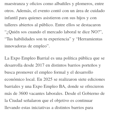
maestranza
y
oficios
como
albañiles
y
plomeros,
entre
otros.
Además,
el
evento
contó
con
un
área
de
cuidado
infantil
para
quienes
asistieron
con
sus
hijos
y
con
talleres
abiertos
al
público.
Entre
ellos
se
destacaron
“¿
Quién
sos
cuando
el
mercado
laboral
te
dice
NO?”,
“
Tus
habilidades
son
tu
experiencia”
y “
Herramientas
innovadoras
de
empleo”.
La
Expo
Empleo
Barrial
es
una
política
pública
que
se
desarrolla
desde
2017
en
distintos
barrios
porteños
y
busca
promover
el
empleo
formal
y
el
desarrollo
económico
local.
En
2025
se
realizaron
siete
ediciones
barriales
y
una
Expo
Empleo
BA,
donde
se
ofrecieron
más
de
3600
vacantes
laborales.
Desde
el
Gobierno
de
la
Ciudad
señalaron
que
el
objetivo
es
continuar
llevando
estas
iniciativas
a
distintos
barrios
para