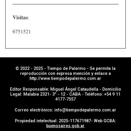
t
i
Visitas
:
c
i
6751521
a
s
p
o
r
© 2022 - 2025 - Tiempo de Palermo - Se permite la
reproducción con expresa mención y enlace a
s
http://www.tiempodepalermo.com.ar
e
Editor Responsable: Miguel Ángel Cataudella - Domicilio
c
Legal: Malabia 2321- 3° - 12 - CABA - Teléfono: +54 9 11
4177-7557
c
i
Correo electrónico: info@tiempodepalermo.com.ar
ó
Propiedad intelectual: 2025-117671987- Web GCBA:
n
buenosaires.gob.ar