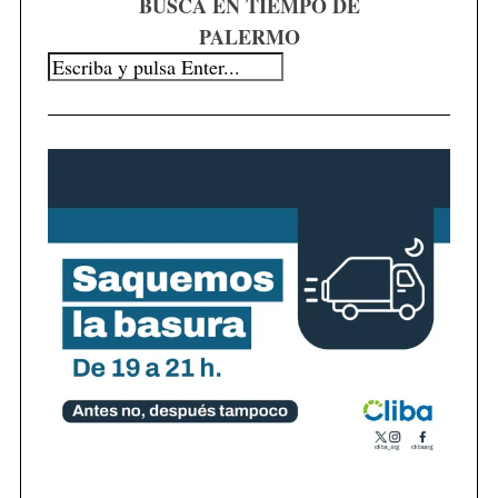
BUSCÁ EN TIEMPO DE
PALERMO
S
e
a
r