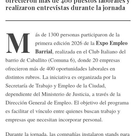
ofrecieron más de 400 puestos laborales y
realizaron entrevistas durante la jornada
M
ás
de
1300
personas
participaron
de
la
Expo
Empleo
primera
edición
2026
de
la
Barrial
,
realizada
en
el
Club
Italiano
del
barrio
de
Caballito (
Comuna
6),
donde
20
empresas
ofrecieron
más
de
400
oportunidades
laborales
en
distintos
rubros.
La
iniciativa
es
organizada
por
la
Secretaría
de
Trabajo
y
Empleo
de
la
Ciudad,
dependiente
del
Ministerio
de
Justicia,
a
través
de
la
Dirección
General
de
Empleo.
El
objetivo
del
programa
es
facilitar
el
vínculo
entre
quienes
buscan
trabajo
y
empresas
que
necesitan
incorporar
personal.
Durante
la
jornada,
las
compañías
instalaron
stands
para