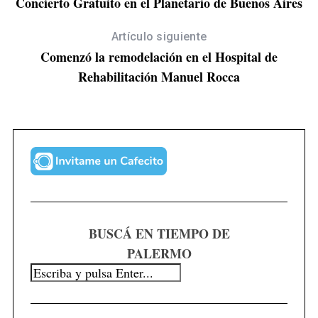
Concierto Gratuito en el Planetario de Buenos Aires
Artículo siguiente
Comenzó la remodelación en el Hospital de
Rehabilitación Manuel Rocca
S
e
a
r
BUSCÁ EN TIEMPO DE
c
PALERMO
h
f
o
r