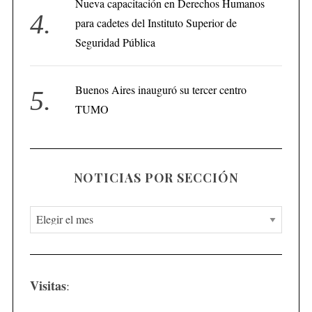
Nueva capacitación en Derechos Humanos
para cadetes del Instituto Superior de
Seguridad Pública
Buenos Aires inauguró su tercer centro
TUMO
NOTICIAS POR SECCIÓN
N
o
t
i
Visitas
:
c