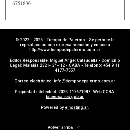
i
6751836
a
s
p
o
r
© 2022 - 2025 - Tiempo de Palermo - Se permite la
reproducción con expresa mención y enlace a
s
http://www.tiempodepalermo.com.ar
e
Editor Responsable: Miguel Ángel Cataudella - Domicilio
c
Legal: Malabia 2321- 3° - 12 - CABA - Teléfono: +54 9 11
4177-7557
c
i
Correo electrónico: info@tiempodepalermo.com.ar
ó
Propiedad intelectual: 2025-117671987- Web GCBA:
n
buenosaires.gob.ar
Powered by
elhosting.ar
.
Volver arriba