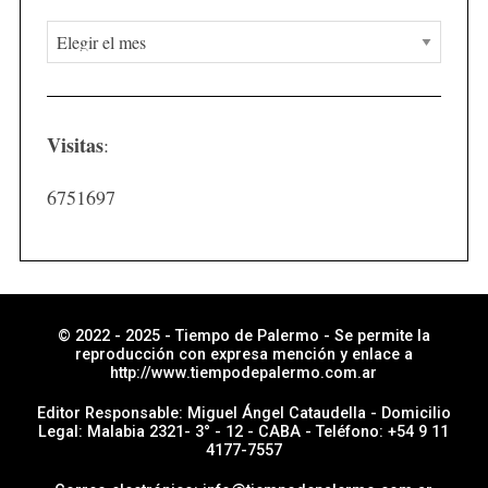
N
o
t
i
Visitas
:
c
i
6751697
a
s
p
o
r
© 2022 - 2025 - Tiempo de Palermo - Se permite la
reproducción con expresa mención y enlace a
s
http://www.tiempodepalermo.com.ar
e
Editor Responsable: Miguel Ángel Cataudella - Domicilio
c
Legal: Malabia 2321- 3° - 12 - CABA - Teléfono: +54 9 11
4177-7557
c