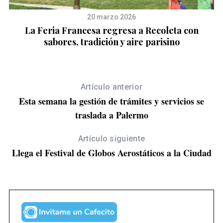
20 marzo 2026
La Feria Francesa regresa a Recoleta con
a
sabores, tradición y aire parisino
Artículo anterior
Esta semana la gestión de trámites y servicios se
traslada a Palermo
Artículo siguiente
Llega el Festival de Globos Aerostáticos a la Ciudad
S
e
a
r
c
h