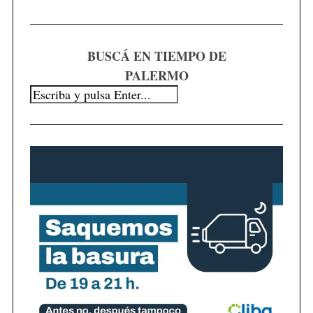
f
o
r
:
BUSCÁ EN TIEMPO DE
PALERMO