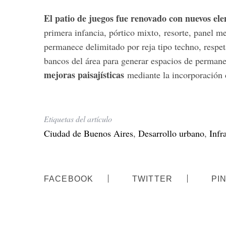
El patio de juegos fue renovado con nuevos ele
primera infancia, pórtico mixto, resorte, panel 
permanece delimitado por reja tipo techno, respet
S
bancos del área para generar espacios de perman
e
mejoras paisajísticas
a
mediante la incorporación d
r
c
h
f
Etiquetas del artículo
o
Ciudad de Buenos Aires
,
Desarrollo urbano
,
Infr
r
:
FACEBOOK
TWITTER
PI