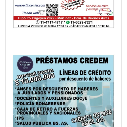
S
e
a
r