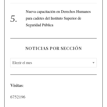
Nueva capacitación en Derechos Humanos
para cadetes del Instituto Superior de
Seguridad Pública
NOTICIAS POR SECCIÓN
N
o
t
i
Visitas
:
c
i
6752196
a