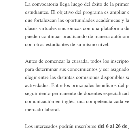
La convocatoria llega luego del éxito de la prime
estudiantes. El objetivo del programa es ampliar 
que fortalezcan las oportunidades académicas y l
clases virtuales sincrónicas con una plataforma d
S
e
pueden continuar practicando de manera autónoma,
a
con otros estudiantes de su mismo nivel.
r
c
Antes de comenzar la cursada, todos los inscripto
h
f
para determinar sus conocimientos y ser asignado
o
elegir entre las distintas comisiones disponibles 
r
actividades. Entre los principales beneficios del 
:
seguimiento permanente de docentes especializados
comunicación en inglés, una competencia cada ve
mercado laboral.
del 6 al 26 de 
Los interesados podrán inscribirse