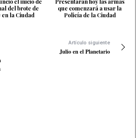
nció el inicio de
Presentarán hoy las armas
inal del brote de
que comenzará a usar la
 en la Ciudad
Policía de la Ciudad
Artículo siguiente
Julio en el Planetario
a
s