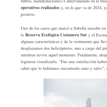
fútbol, manifestaciones) e interviniendo en la bú
operativos realizados
y, en lo que va de 2024, 
positivo.
S
Uno de los casos que marcó a Sabella sucedió en 
e
Reserva Ecológica Costanera Sur
la
y el Escua
a
r
algunas características y de la vestimenta que ll
c
desplazamos dos helicópteros, uno a cargo del pr
h
mientras revive aquel momento. Finalmente, despu
f
lograron visualizarlo. “Fue una satisfacción haber
o
r
saber que lo habíamos encontrado sano y salvo”, c
: